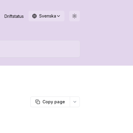
Svenska
Driftstatus
Copy page
More options