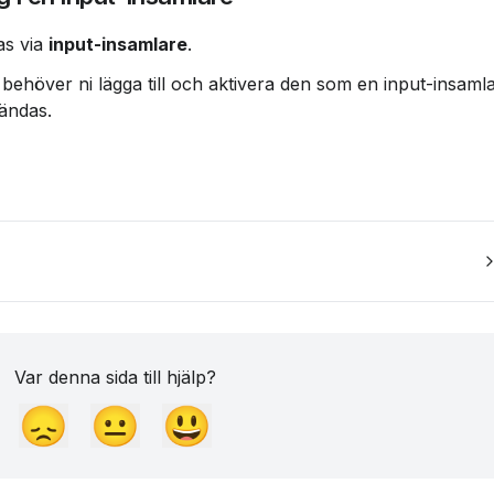
as via 
input-insamlare
.
g behöver ni lägga till och aktivera den som en input-insaml
vändas.
Var denna sida till hjälp?
😞
😐
😃