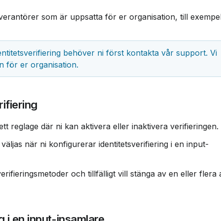
leverantörer som är uppsatta för er organisation, till exempel
titetsverifiering behöver ni först kontakta vår support. Vi 
en för er organisation.
rifiering
t reglage där ni kan aktivera eller inaktivera verifieringen.
äljas när ni konfigurerar identitetsverifiering i en input-
ifieringsmetoder och tillfälligt vill stänga av en eller flera 
g i en input-insamlare