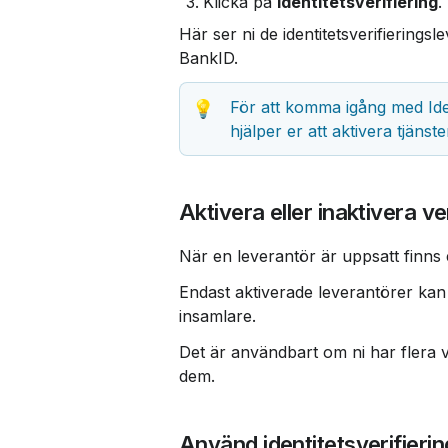
Klicka på 
Identitetsverifiering
.
Här ser ni de identitetsverifierings
BankID.
För att komma igång med Iden
💡
hjälper er att aktivera tjänst
Aktivera eller inaktivera ve
När en leverantör är uppsatt finns et
Endast aktiverade leverantörer kan v
insamlare.
Det är användbart om ni har flera ver
dem.
Använd identitetsverifierin