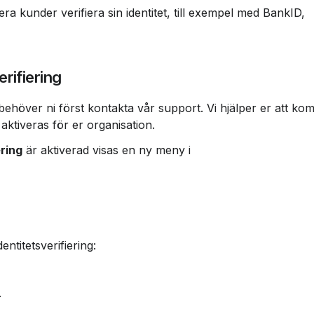
 era kunder verifiera sin identitet, till exempel med BankID, 
rifiering
ng behöver ni först kontakta vår support. Vi hjälper er att ko
t aktiveras för er organisation.
ering
 är aktiverad visas en ny meny i 
entitetsverifiering:
.